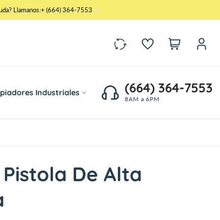
yuda? Llamanos:+ (664) 364-7553
O
t
r
o
(664) 364-7553
piadores Industriales
8AM a 6PM
 Pistola De Alta
a