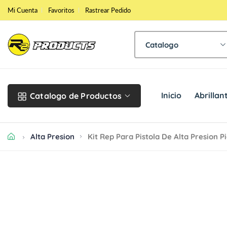
Mi Cuenta
Favoritos
Rastrear Pedido
B
u
s
c
Inicio
Abrilla
Catalogo de Productos
a
r
Alta Presion
Kit Rep Para Pistola De Alta Presion P