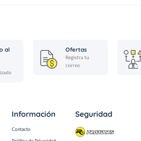
a
b
e
l
o al
Ofertas
Registra tu
correo
izado
Información
Seguridad
Contacto
Politica de Privacidad