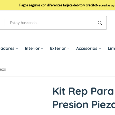
Envio gratis
Pagos seguros con diferentes tarjeta debito y credito
Necesitas a
Los mejores productos para el cuidado automotriz
Envio gratis
ntadores
Interior
Exterior
Accesorios
Lim
ieza
Kit Rep Para
Presion Piez