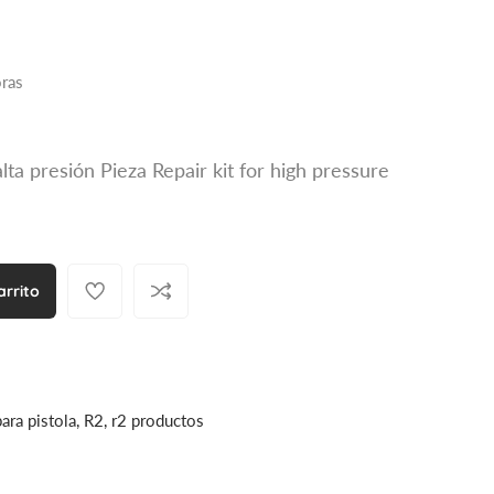
oras
alta presión Pieza Repair kit for high pressure
arrito
para pistola, R2, r2 productos