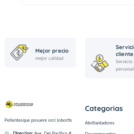
Servici
Mejor precio
cliente
mejor calidad
Servicio
personal
Categorias
Pellentesque posuere orci lobortis
Abrillantadores
Direccion:
Ave. Del Pacifico #
Desengrasantes