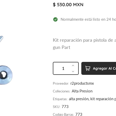
$ 530.00 MXN
Normalmente está listo en 24 h
Kit reparación para pistola de 
gun Part
CANTIDAD
p
Agregar Al C
r
o
r2productsmx
Proveedor:
d
u
Alta Presion
Colleciones:
c
alta presión, kit reparación 
Etiquetas:
t
773
SKU:
s
773
Codigo Barras:
.